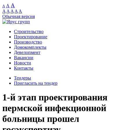
A
A
A
A
A
A
A
A
Обычная версия
Строительство
Проектирование
Производство
Домокомплекты
Девелопмент
Вакансии
Новости
Контакты
Тендеры
Пригласить на тендер
1-й этап проектирования
пермской инфекционной
больницы прошел
госэкспертизу