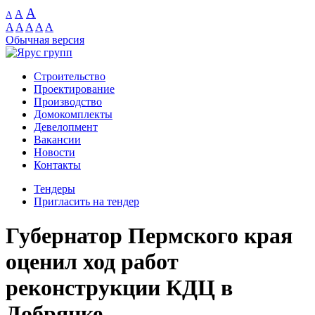
A
A
A
A
A
A
A
A
Обычная версия
Строительство
Проектирование
Производство
Домокомплекты
Девелопмент
Вакансии
Новости
Контакты
Тендеры
Пригласить на тендер
Губернатор Пермского края
оценил ход работ
реконструкции КДЦ в
Добрянке