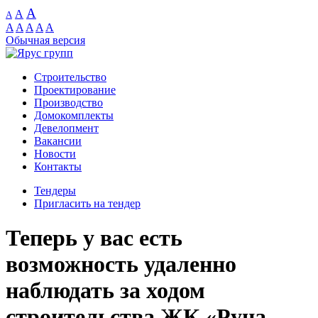
A
A
A
A
A
A
A
A
Обычная версия
Строительство
Проектирование
Производство
Домокомплекты
Девелопмент
Вакансии
Новости
Контакты
Тендеры
Пригласить на тендер
Теперь у вас есть
возможность удаленно
наблюдать за ходом
строительства ЖК «Руна