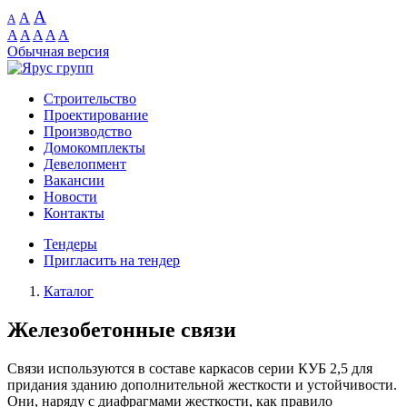
A
A
A
A
A
A
A
A
Обычная версия
Строительство
Проектирование
Производство
Домокомплекты
Девелопмент
Вакансии
Новости
Контакты
Тендеры
Пригласить на тендер
Каталог
Железобетонные связи
Связи используются в составе каркасов серии КУБ 2,5 для
придания зданию дополнительной жесткости и устойчивости.
Они, наряду с диафрагмами жесткости, как правило